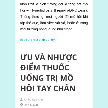
luôn ướt là hiện tượng gọi là tăng tiết mồ
hôi – Hyperhidrosis (hi-pur-hi-DROE-sis).
Thông thường, mọi người đổ mồ hôi khi
tập thể dục, làm việc vất vả, hoặc ở trong
môi trường nóng, cũng như trong…
Read the rest of this entry
ƯU VÀ NHƯỢC
ĐIỂM THUỐC
UỐNG TRỊ MỒ
HÔI TAY CHÂN
Chiều Ngô Anh
July 6, 2023