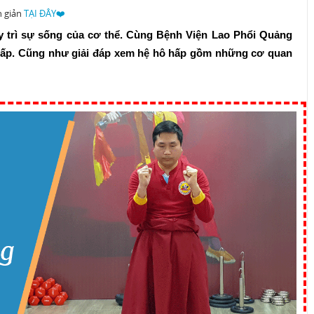
n giản
TẠI ĐÂY❤️
uy trì sự sống của cơ thể. Cùng Bệnh Viện Lao Phổi Quảng
 hấp. Cũng như giải đáp xem hệ hô hấp gồm những cơ quan