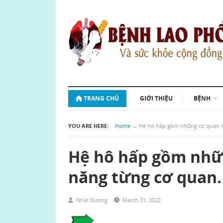
TRANG CHỦ
GIỚI THIỆU
BỆNH
YOU ARE HERE:
Home
→
Hệ hô hấp gồm những cơ quan n
Hệ hô hấp gồm nhữ
năng từng cơ quan.
Nhất Dương
March 31, 2022