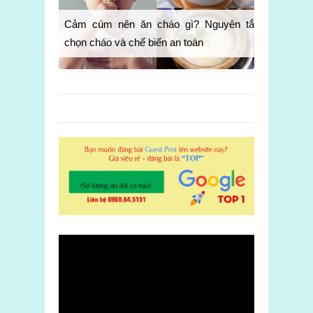
Cảm cúm nên ăn cháo gì? Nguyên tắc
chọn cháo và chế biến an toàn
Cần hiểu đúng để phòng tránh bệnh cúm