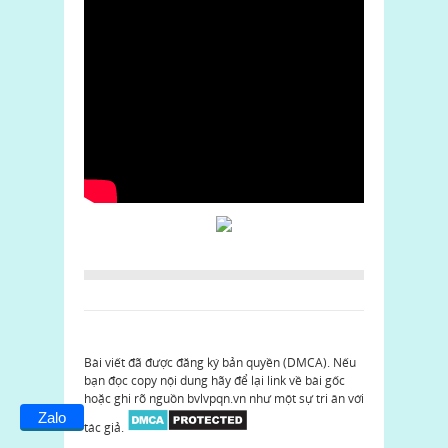
Bài viết đã được đăng ký bản quyền (DMCA). Nếu
bạn đọc copy nội dung hãy để lại link về bài gốc
hoặc ghi rõ nguồn bvlvpqn.vn như một sự tri ân với
Zalo
tác giả.