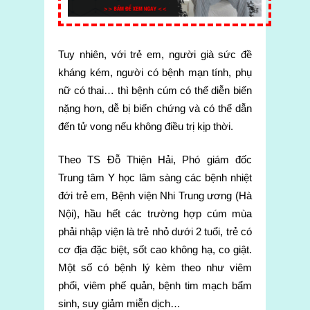
Tuy nhiên, với trẻ em, người già sức đề
kháng kém, người có bệnh mạn tính, phụ
nữ có thai… thì bệnh cúm có thể diễn biến
nặng hơn, dễ bị biến chứng và có thể dẫn
đến tử vong nếu không điều trị kịp thời.
Theo TS Đỗ Thiện Hải, Phó giám đốc
Trung tâm Y học lâm sàng các bệnh nhiệt
đới trẻ em, Bệnh viện Nhi Trung ương (Hà
Nội), hầu hết các trường hợp cúm mùa
phải nhập viện là trẻ nhỏ dưới 2 tuổi, trẻ có
cơ địa đặc biệt, sốt cao không hạ, co giật.
Một số có bệnh lý kèm theo như viêm
phổi, viêm phế quản, bệnh tim mạch bẩm
sinh, suy giảm miễn dịch…