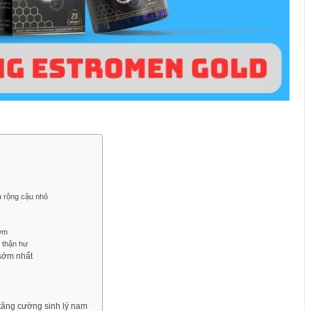
ều rộng cậu nhỏ
sớm
o thận hư
sớm nhất
 tăng cường sinh lý nam