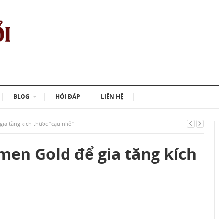
BLOG
HỎI ĐÁP
LIÊN HỆ
gia tăng kích thước “cậu nhỏ”
men Gold để gia tăng kích