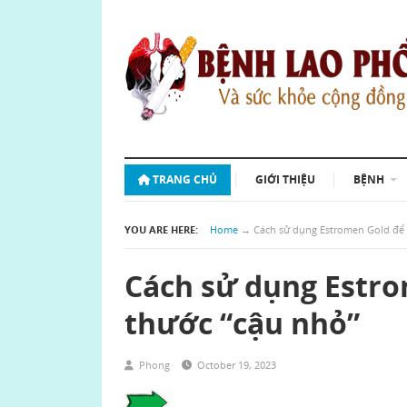
TRANG CHỦ
GIỚI THIỆU
BỆNH
YOU ARE HERE:
Home
→
Cách sử dụng Estromen Gold để 
Cách sử dụng Estro
thước “cậu nhỏ”
Phong
October 19, 2023