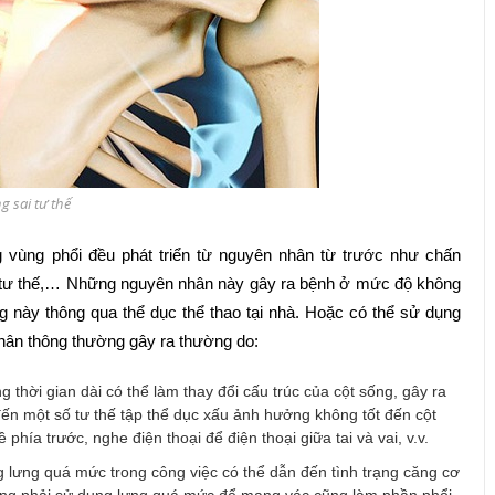
 sai tư thế
 vùng phổi đều phát triển từ nguyên nhân từ trước như chấn
ai tư thế,… Những nguyên nhân này gây ra bệnh ở mức độ không
ạng này thông qua thể dục thể thao tại nhà. Hoặc có thể sử dụng
hân thông thường gây ra thường do:
g thời gian dài có thể làm thay đổi cấu trúc của cột sống, gây ra
ến một số tư thế tập thể dục xấu ảnh hưởng không tốt đến cột
phía trước, nghe điện thoại để điện thoại giữa tai và vai, v.v.
lưng quá mức trong công việc có thể dẫn đến tình trạng căng cơ
nặng phải sử dụng lưng quá mức để mang vác cũng làm phần phổi