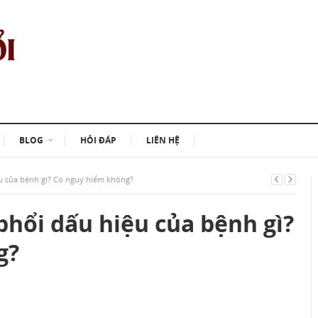
BLOG
HỎI ĐÁP
LIÊN HỆ
u của bệnh gì? Có nguy hiểm không?
phổi dấu hiệu của bệnh gì?
g?