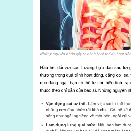
Những nguyên nhân gây ra bệnh lý có thể do hoạt động
Hầu hết đối với các trường hợp đau sau lưng
thương trong quá trình hoạt động, căng cơ, s
quá đáng ngại, bạn có thể tự cải thiện tình tr
thuốc theo chỉ dẫn của bác sĩ. Những nguyên n
Vận động sai tư thế:
Làm việc sai tư thế tron
những cơn đau nhức rất khó chịu. Có thể kể đ
sống như ngồi nghiêng về một bên, ngồi cúi về 
Lạm dụng lưng quá mức:
Nếu bạn lạm dụng 
ở phổi. Những lúc bạn cúi để nâng một vật 