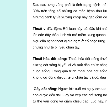
Đau sau lưng vùng phổi là tình trạng bệnh t
30% trên tổng số những ca mắc bệnh đau lư
Những bệnh lý về xương khớp hay gặp gồm có
Thoát vị đĩa đệm:
Rối loạn này bắt đầu khi nhâ
lên các dây thần kinh và mô mềm xung quanh, g
hiệu của bệnh thoát vị đĩa đệm ở cổ hoặc lưng.
chứng như tê bì, yếu chân tay.
Thoái hóa đốt sống:
Thoái hóa đốt sống thườ
tượng cột sống bị yếu đi và mất dần chức năn
cuộc sống. Trong quá trình thoái hóa cột sốn
không cử động được, tê bì chân tay và cổ, đau
Gãy đốt sống:
Người lớn tuổi có nguy cơ cao 
còn được dẻo dai. Gãy và xẹp các đốt sống là
tư thế vận động và giảm chiều cao. Lúc này, n