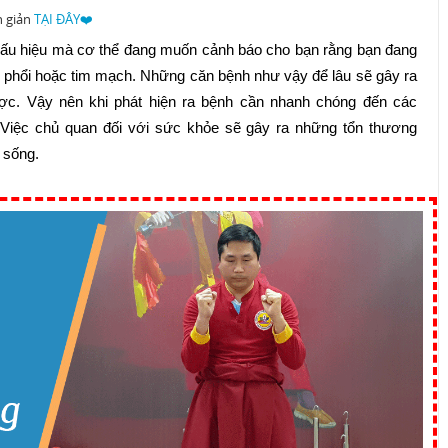
n giản
TẠI ĐÂY❤️
dấu hiệu mà cơ thể đang muốn cảnh báo cho bạn rằng bạn đang
phổi hoặc tim mạch. Những căn bệnh như vậy để lâu sẽ gây ra
ợc. Vậy nên khi phát hiện ra bệnh cần nhanh chóng đến các
iệc chủ quan đối với sức khỏe sẽ gây ra những tổn thương
 sống.