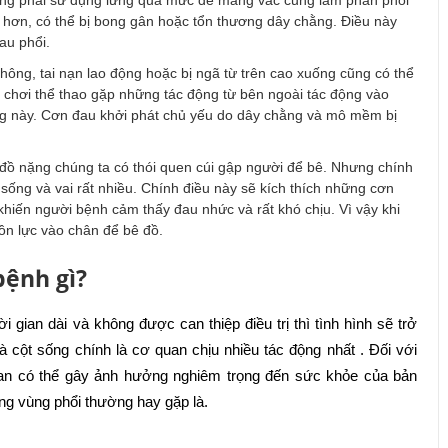
 hơn, có thể bị bong gân hoặc tổn thương dây chằng. Điều này
au phổi.
hông, tai nạn lao động hoặc bị ngã từ trên cao xuống cũng có thể
h chơi thể thao gặp những tác động từ bên ngoài tác động vào
ng này. Cơn đau khởi phát chủ yếu do dây chằng và mô mềm bị
đồ nặng chúng ta có thói quen cúi gập người để bê. Nhưng chính
sống và vai rất nhiều. Chính điều này sẽ kích thích những cơn
khiến người bệnh cảm thấy đau nhức và rất khó chịu. Vì vậy khi
ồn lực vào chân để bê đồ.
bệnh gì?
i gian dài và không được can thiệp điều trị thì tình hình sẽ trở
à cột sống chính là cơ quan chịu nhiều tác động nhất . Đối với
an có thể gây ảnh hưởng nghiêm trọng đến sức khỏe của bản
ng vùng phổi thường hay gặp là.