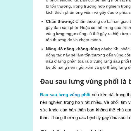
bị tổn thương.Trong trường hợp nghiêm trọng
kích thích phản ứng viêm và gây đau ở phía s
Chấn thương:
Chấn thương do tai nạn giao t
gây đau sau phổi. Hoặc có thể trong quá trìn
vùng lưng, ngực cũng có thể gây ra hiện tượ
tổn thương do va chạm mạnh.
Nâng đồ nặng không đúng cách:
Khi nhấc 
động tác này sẽ làm tổn thương đến vùng cột 
đau ở lưng phần tỏa ra ở vùng lưng sau phổi 
bê đồ nặng nên ngồi xổm và giữ thẳng lưng d
Đau sau lưng vùng phổi là 
Đau sau lưng vùng phổi
nếu kéo dài trong thờ
nên nghiêm trọng hơn rất nhiều. Và phổi, tim v
sức khỏe của bản thân bạn không thể chủ qu
thân. Thông thường các bệnh lý gây đau sau lư