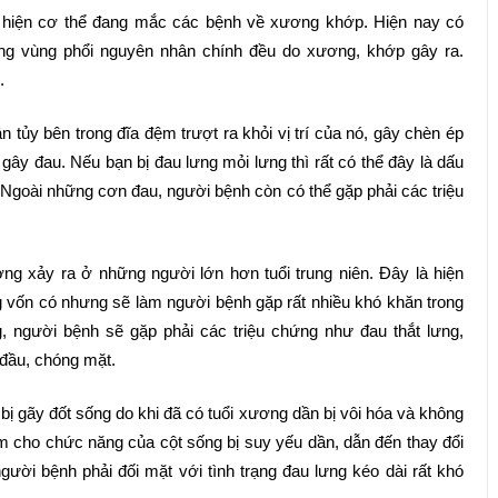
hể hiện cơ thể đang mắc các bệnh về xương khớp. Hiện nay có
ng vùng phổi nguyên nhân chính đều do xương, khớp gây ra.
.
n tủy bên trong đĩa đệm trượt ra khỏi vị trí của nó, gây chèn ép
ây đau. Nếu bạn bị đau lưng mỏi lưng thì rất có thể đây là dấu
 Ngoài những cơn đau, người bệnh còn có thể gặp phải các triệu
ng xảy ra ở những người lớn hơn tuổi trung niên. Đây là hiện
g vốn có nhưng sẽ làm người bệnh gặp rất nhiều khó khăn trong
g, người bệnh sẽ gặp phải các triệu chứng như đau thắt lưng,
 đầu, chóng mặt.
bị gãy đốt sống do khi đã có tuổi xương dần bị vôi hóa và không
m cho chức năng của cột sống bị suy yếu dần, dẫn đến thay đổi
gười bệnh phải đối mặt với tình trạng đau lưng kéo dài rất khó