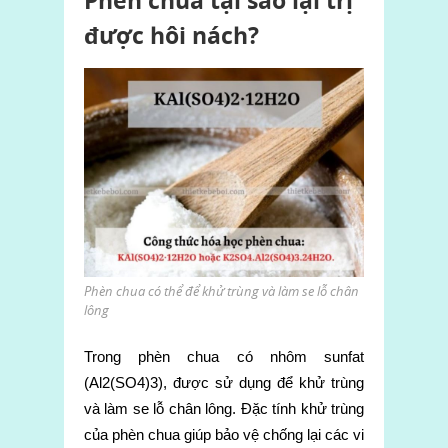
Phèn chua tại sao lại trị
được hôi nách?
Phèn chua có thể để khử trùng và làm se lỗ chân
lông
Trong phèn chua có
nhôm sunfat
(
Al2(SO4)3)
, được sử dụng để
khử trùng
và làm se lỗ chân lông. Đặc tính khử trùng
của phèn chua giúp bảo vệ chống lại các vi