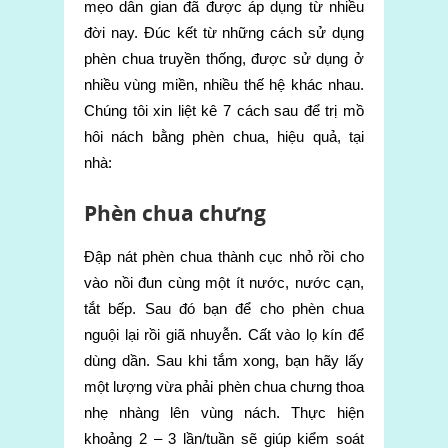
mẹo dân gian đã được áp dụng từ nhiều
đời nay. Đúc kết từ những cách sử dụng
phèn chua truyền thống, được sử dụng ở
nhiều vùng miền, nhiều thế hệ khác nhau.
Chúng tôi xin liệt kê 7 cách sau để trị mồ
hôi nách bằng phèn chua, hiệu quả, tại
nhà:
Phèn chua chưng
Đập nát phèn chua thành cục nhỏ rồi cho
vào nồi đun cùng một ít nước, nước cạn,
tắt bếp. Sau đó bạn để cho phèn chua
nguội lại rồi giã nhuyễn. Cất vào lọ kín để
dùng dần.
Sau khi tắm xong, bạn hãy lấy
một lượng vừa phải phèn chua chưng thoa
nhẹ nhàng lên vùng nách. Thực hiện
khoảng 2 – 3 lần/tuần sẽ giúp kiểm soát