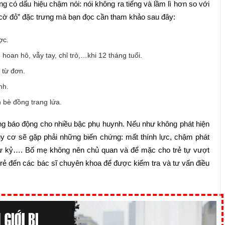
 có dấu hiệu chậm nói: nói không ra tiếng và lầm lì hơn so với
 “cờ đỏ” đặc trưng mà bạn đọc cần tham khảo sau đây:
ợc.
oan hô, vẫy tay, chỉ trỏ,…khi 12 tháng tuổi.
 từ đơn.
nh.
 bè đồng trang lứa.
g báo động cho nhiều bậc phụ huynh. Nếu như không phát hiện
nguy cơ sẽ gặp phải những biến chứng: mất thính lực, chậm phát
tự kỷ…. Bố mẹ không nên chủ quan và để mặc cho trẻ tự vượt
rẻ đến các bác sĩ chuyên khoa để được kiểm tra và tư vấn điều