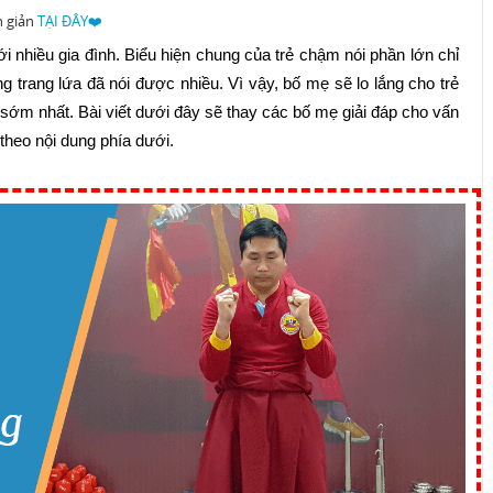
n giản
TẠI ĐÂY❤️
i nhiều gia đình. Biểu hiện chung của trẻ chậm nói phần lớn chỉ
g trang lứa đã nói được nhiều. Vì vậy, bố mẹ sẽ lo lắng cho trẻ
sớm nhất. Bài viết dưới đây sẽ thay các bố mẹ giải đáp cho vấn
theo nội dung phía dưới.