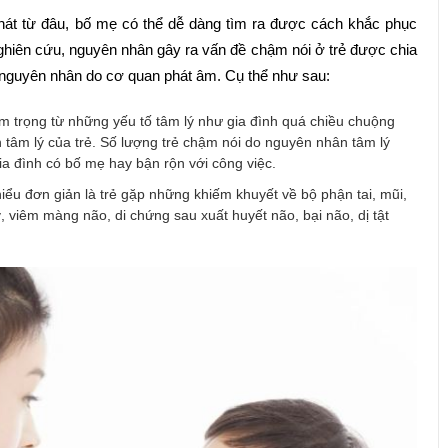
hát từ đâu, bố mẹ có thể dễ dàng tìm ra được cách khắc phục
nghiên cứu, nguyên nhân gây ra vấn đề chậm nói ở trẻ được chia
 nguyên nhân do cơ quan phát âm. Cụ thể như sau:
m trọng từ những yếu tố tâm lý như gia đình quá chiều chuộng
tâm lý của trẻ. Số lượng trẻ chậm nói do nguyên nhân tâm lý
ia đình có bố mẹ hay bận rộn với công việc.
ểu đơn giản là trẻ gặp những khiếm khuyết về bộ phận tai, mũi,
viêm màng não, di chứng sau xuất huyết não, bại não, dị tật