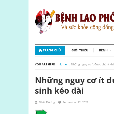
TRANG CHỦ
GIỚI THIỆU
BỆNH
YOU ARE HERE:
Home
→
Những nguy cơ ít được chú ý khi
Những nguy cơ ít đ
sinh kéo dài
Nhất Dương
September 22, 2021