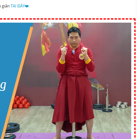
n giản
TẠI ĐÂY❤️