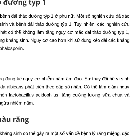
 đường týp 1
bệnh đái tháo đường týp 1 ở phụ nữ. Một số nghiên cứu đã xác
inh và bệnh đái tháo đường týp 1. Tuy nhiên, các nghiên cứu
hất có thể không làm tăng nguy cơ mắc đái tháo đường typ 1,
ùng kháng sinh. Nguy cơ cao hơn khi sử dụng kéo dài các kháng
phalosporin.
ng đáng kể nguy cơ nhiễm nấm âm đạo. Sự thay đổi hệ vi sinh
da albicans phát triển theo cấp số nhân. Có thể làm giảm nguy
n lactobacillus acidophilus, tăng cường lượng sữa chua và
g ngừa nhiễm nấm.
màu răng
kháng sinh có thể gây ra một số vấn đề bệnh lý răng miệng, đặc