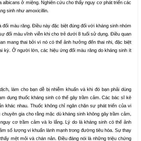
 albicans ở miệng. Nghiên cứu cho thấy nguy cơ phát triển các
ng sinh như amoxicillin.
à đổi màu răng. Điều này đặc biệt đúng đối với kháng sinh nhóm
 sự đổi màu vĩnh viễn khi cho trẻ dưới 8 tuổi sử dụng. Điều quan
 gian mang thai bởi vì nó có thể ảnh hưởng đến thai nhi, đặc biệt
ai kỳ. Ở người lớn, các hiệu ứng đổi màu răng do kháng sinh ít
ịch, làm cho bạn dễ bị nhiễm khuẩn và khi đó bạn phải dùng
ạm dụng thuốc kháng sinh có thể gây trầm cảm. Các bác sĩ kê
uẩn khác nhau. Thuốc không chỉ ngăn chặn sự phát triển của vi
u chuyên gia cho rằng mặc dù kháng sinh không gây trầm cảm,
nguy cơ trầm cảm và lo lắng. Lý do là kháng sinh có thể ảnh
iảm số lượng vi khuẩn lành mạnh trong đường tiêu hóa. Sự thay
 thấy mệt mỏi và chán nản. Điều đáng nói là những triệu chứng