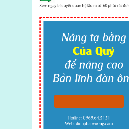
Xem ngay bí quyết quan hệ lâu ra tới 60 phút rất đơ