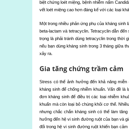
biệt chứng loét miệng, bệnh nhiễm nấm Candida
vết loét miệng cao hơn đáng kể với các loại khá
Một trong nhiều phản ứng phụ của kháng sinh l
beta-lactam và tetracyclin. Tetracyclin dẫn đến
trọng là phải tránh dùng tetracyclin trong thời
nếu bạn dùng kháng sinh trong 3 tháng giữa th
xảy ra.
Gia tăng chứng trầm cảm
Stress có thể ảnh hưởng đến khả năng miễn d
kháng sinh để chống nhiễm khuẩn. Vấn đề là l
đơn kháng sinh để điều trị các loại nhiễm kh
khuẩn mà còn loại bỏ chúng khỏi cơ thể. Nhiề
nhưng chắc chắn kháng sinh có thể làm tăng 
hưởng đến hệ vi sinh đường ruột của bạn và g
đổi trong hệ vi sinh đường ruột khiến bạn cảm