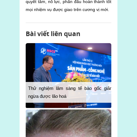
quyết tâm, nỗ lực, phấn đấu hoàn thành tốt
mọi nhiệm vụ được giao trên cương vị mới.
Bài viết liên quan
Thử nghiệm lâm sàng tế bào gốc giảm
Cách sử dụng Estromen Gold để gia tăng
ngừa được lão hoá
kích thước “cậu nhỏ”