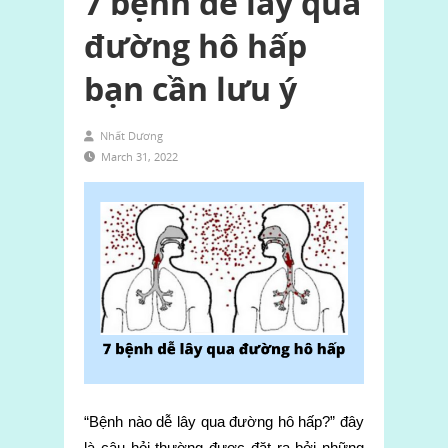
7 bệnh dễ lây qua
đường hô hấp
bạn cần lưu ý
Nhất Dương
March 31, 2022
“Bệnh nào dễ lây qua đường hô hấp?” đây
là câu hỏi thường được đặt ra bởi những