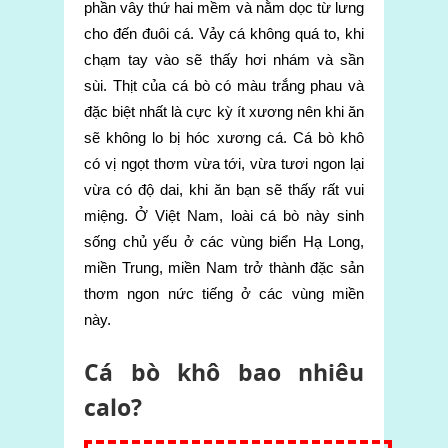
phần vây thứ hai mềm và nằm dọc từ lưng
cho đến đuôi cá. Vảy cá không quá to, khi
chạm tay vào sẽ thấy hơi nhám và sần
sùi. Thịt của cá bò có màu trắng phau và
đặc biệt nhất là cực kỳ ít xương nên khi ăn
sẽ không lo bị hóc xương cá. Cá bò khô
có vị ngọt thơm vừa tới, vừa tươi ngon lại
vừa có độ dai, khi ăn bạn sẽ thấy rất vui
miệng. Ở Việt Nam, loài cá bò này sinh
sống chủ yếu ở các vùng biển Hạ Long,
miền Trung, miền Nam trở thành đặc sản
thơm ngon nức tiếng ở các vùng miền
này.
Cá bò khô bao nhiêu
calo?