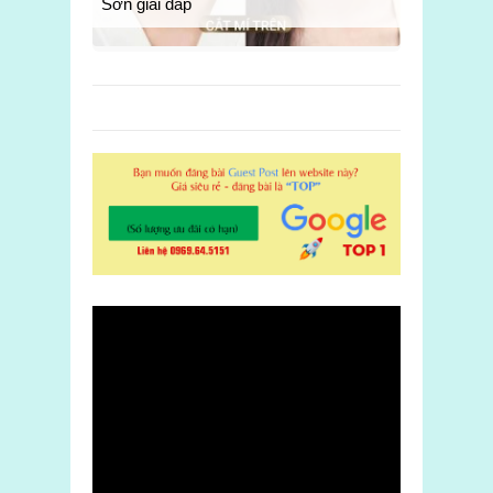
Sơn giải đáp