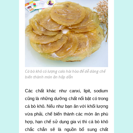
Cá bò khô có lượng calo hài hòa để dễ dàng chế
biến thành món ăn hấp dẫn
Các chất khác như canxi, lipit, sodium
cũng là những dưỡng chất nổi bật có trong
cá bò khô. Nếu như bạn ăn với khối lượng
vừa phải, chế biến thành các món ăn phù
hợp, hạn chế sử dụng gia vị thì cá bò khô
chắc chắn sẽ là nguồn bổ sung chất