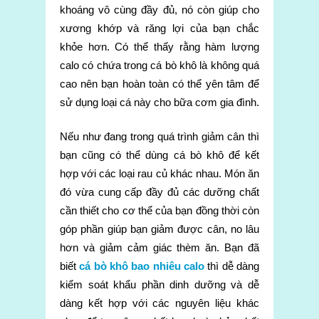
khoáng vô cùng đầy đủ, nó còn giúp cho
xương khớp và răng lợi của bạn chắc
khỏe hơn.
Có thể thấy rằng hàm lượng
calo có chứa trong cá bò khô là không quá
cao nên bạn hoàn toàn có thể yên tâm để
sử dụng loại cá này cho bữa cơm gia đình.
Nếu như đang trong quá trình giảm cân thì
bạn cũng có thể dùng cá bò khô để kết
hợp với các loại rau củ khác nhau. Món ăn
đó vừa cung cấp đầy đủ các dưỡng chất
cần thiết cho cơ thể của bạn đồng thời còn
góp phần giúp bạn giảm được cân, no lâu
hơn và giảm cảm giác thèm ăn. Bạn đã
biết
cá bò khô bao nhiêu calo
thì dễ dàng
kiểm soát khẩu phần dinh dưỡng và dễ
dàng kết hợp với các nguyên liệu khác