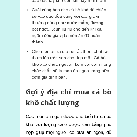
đảo đều tay cho đến khi dậy mùi thơm.
Cuối cùng bạn cho cá bò khô đã chiên
sơ vào đảo đều cùng với các gia vị
thường dùng như nước mắm, đường,
bột ngọt,…đun liu riu cho đến khi cá
ngấm đều gia vị là món ăn đã hoàn
thành.
Cho món ăn ra đĩa rồi rắc thêm chút rau
thơm lên trên sao cho đẹp mắt. Cá bò
khô xào chua ngọt ăn kèm với cơm nóng
chắc chắn sẽ là món ăn ngon trong bữa
cơm gia đình bạn.
Gợi ý địa chỉ mua cá bò
khô chất lượng
Các món ăn ngon được chế biến từ cá bò
khô với lượng calo được cân bằng phù
hợp giúp mọi người có bữa ăn ngon, đủ