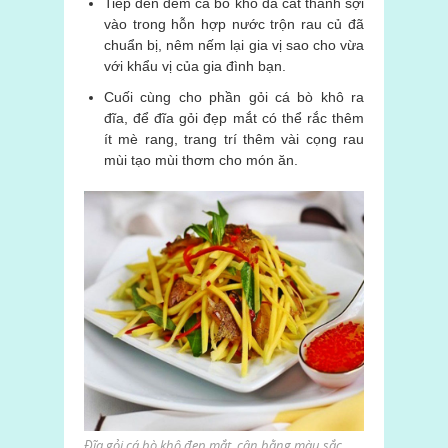
Tiếp đến đem cá bò khô đã cắt thành sợi
vào trong hỗn hợp nước trộn rau củ đã
chuẩn bị, nêm nếm lại gia vị sao cho vừa
với khẩu vị của gia đình bạn.
Cuối cùng cho phần gỏi cá bò khô ra
đĩa, để đĩa gỏi đẹp mắt có thể rắc thêm
ít mè rang, trang trí thêm vài cọng rau
mùi tạo mùi thơm cho món ăn.
Đĩa gỏi cá bò khô đẹp mắt, cân bằng màu sắc