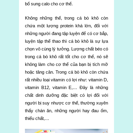
bổ sung calo cho cơ thể.
Không những thế, trong cá bò khô còn
chứa một lượng protein khá lớn, đối với
những người đang tập luyện để có cơ bắp,
luyện tập thể thao thì cá bò khô là sự lựa
chọn vô cùng lý tưởng. Lượng chất béo có
trong cá bò khô rất tốt cho cơ thể, nó sẽ
không làm cho cơ thể của bạn bị tích mỡ
hoặc tăng cân.
Trong cá bò khô còn chứa
rất nhiều loại vitamin có lợi như: vitamin D,
vitamin B12, vitamin E,… Đây là những
chất dinh dưỡng đặc biệt có lợi đối với
người bị suy nhược cơ thể, thường xuyên
thấy chán ăn, những người hay đau ốm,
thiếu chất,…