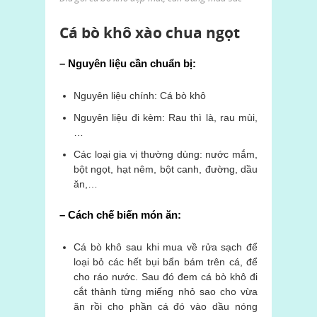
Cá bò khô xào chua ngọt
– Nguyên liệu cần chuẩn bị:
Nguyên liệu chính: Cá bò khô
Nguyên liệu đi kèm: Rau thì là, rau mùi,
…
Các loại gia vị thường dùng: nước mắm,
bột ngọt, hạt nêm, bột canh, đường, dầu
ăn,…
– Cách chế biến món ăn:
Cá bò khô sau khi mua về rửa sạch để
loại bỏ các hết bụi bẩn bám trên cá, để
cho ráo nước. Sau đó đem cá bò khô đi
cắt thành từng miếng nhỏ sao cho vừa
ăn rồi cho phần cá đó vào dầu nóng