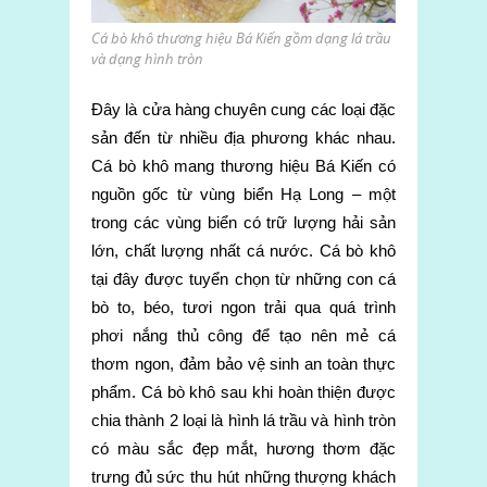
Cá bò khô thương hiệu Bá Kiến gồm dạng lá trầu
và dạng hình tròn
Đây là cửa hàng chuyên cung các loại đặc
sản đến từ nhiều địa phương khác nhau.
Cá bò khô mang thương hiệu Bá Kiến có
nguồn gốc từ vùng biển Hạ Long – một
trong các vùng biển có trữ lượng hải sản
lớn, chất lượng nhất cá nước. Cá bò khô
tại đây được tuyển chọn từ những con cá
bò to, béo, tươi ngon trải qua quá trình
phơi nắng thủ công để tạo nên mẻ cá
thơm ngon, đảm bảo vệ sinh an toàn thực
phẩm. Cá bò khô sau khi hoàn thiện được
chia thành 2 loại là hình lá trầu và hình tròn
có màu sắc đẹp mắt, hương thơm đặc
trưng đủ sức thu hút những thượng khách