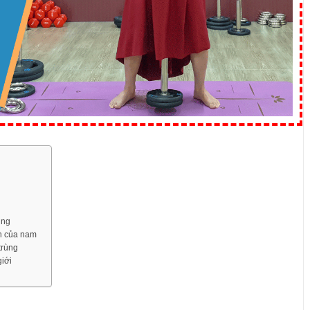
g
ùng
ản của nam
trùng
giới