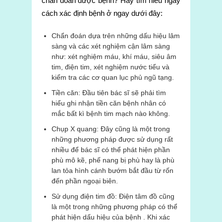
chẩn đoán được bệnh? Hãy tìm hiểu ngay
cách xác định bệnh ở ngay dưới đây:
Chẩn đoán dựa trên những dấu hiệu lâm
sàng và các xét nghiệm cận lâm sàng
như: xét nghiệm máu, khí máu, siêu âm
tim, điện tim, xét nghiệm nước tiểu và
kiểm tra các cơ quan lục phủ ngũ tạng.
Tiền căn: Đầu tiên bác sĩ sẽ phải tìm
hiểu ghi nhận tiền căn bệnh nhân có
mắc bất kì bệnh tim mạch nào không.
Chụp X quang: Đây cũng là một trong
những phương pháp được sử dụng rất
nhiều để bác sĩ có thể phát hiện phần
phù mô kẽ, phế nang bị phù hay là phù
lan tỏa hình cánh bướm bắt đầu từ rốn
đến phần ngoại biên.
Sử dụng điện tim đồ: Điện tâm đồ cũng
là một trong những phương pháp có thể
phát hiện dấu hiệu của bệnh . Khi xác