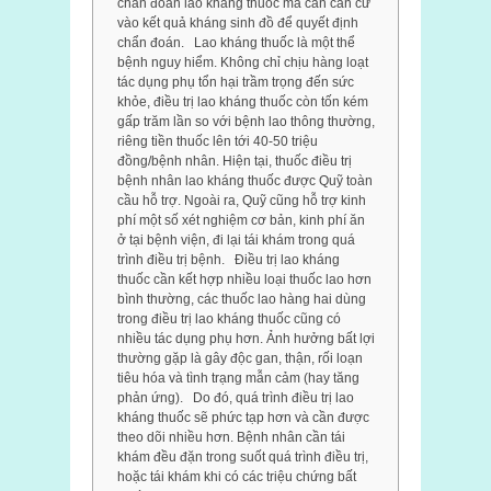
chẩn đoán lao kháng thuốc mà cần căn cứ
vào kết quả kháng sinh đồ để quyết định
chẩn đoán. Lao kháng thuốc là một thể
bệnh nguy hiểm. Không chỉ chịu hàng loạt
tác dụng phụ tổn hại trầm trọng đến sức
khỏe, điều trị lao kháng thuốc còn tốn kém
gấp trăm lần so với bệnh lao thông thường,
riêng tiền thuốc lên tới 40-50 triệu
đồng/bệnh nhân. Hiện tại, thuốc điều trị
bệnh nhân lao kháng thuốc được Quỹ toàn
cầu hỗ trợ. Ngoài ra, Quỹ cũng hỗ trợ kinh
phí một số xét nghiệm cơ bản, kinh phí ăn
ở tại bệnh viện, đi lại tái khám trong quá
trình điều trị bệnh. Điều trị lao kháng
thuốc cần kết hợp nhiều loại thuốc lao hơn
bình thường, các thuốc lao hàng hai dùng
trong điều trị lao kháng thuốc cũng có
nhiều tác dụng phụ hơn. Ảnh hưởng bất lợi
thường gặp là gây độc gan, thận, rối loạn
tiêu hóa và tình trạng mẫn cảm (hay tăng
phản ứng). Do đó, quá trình điều trị lao
kháng thuốc sẽ phức tạp hơn và cần được
theo dõi nhiều hơn. Bệnh nhân cần tái
khám đều đặn trong suốt quá trình điều trị,
hoặc tái khám khi có các triệu chứng bất