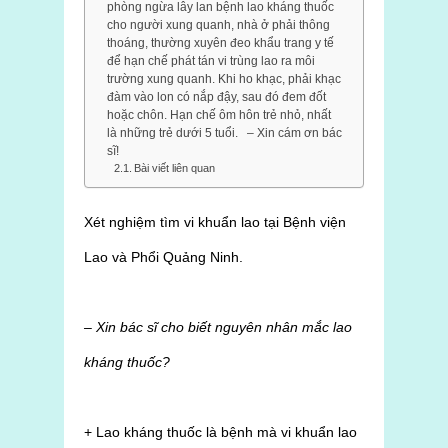
phòng ngừa lây lan bệnh lao kháng thuốc
cho người xung quanh, nhà ở phải thông
thoáng, thường xuyên đeo khẩu trang y tế
để hạn chế phát tán vi trùng lao ra môi
trường xung quanh. Khi ho khạc, phải khạc
đàm vào lon có nắp đậy, sau đó đem đốt
hoặc chôn. Hạn chế ôm hôn trẻ nhỏ, nhất
là những trẻ dưới 5 tuổi. – Xin cám ơn bác
sĩ!
Bài viết liên quan
Xét nghiệm tìm vi khuẩn lao tại Bệnh viện
Lao và Phổi Quảng Ninh.
– Xin bác sĩ cho biết nguyên nhân mắc lao
kháng thuốc?
+ Lao kháng thuốc là bệnh mà vi khuẩn lao