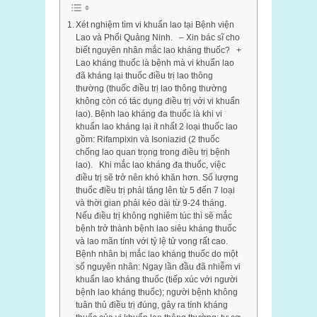
Xét nghiệm tìm vi khuẩn lao tại Bệnh viện
Lao và Phổi Quảng Ninh. – Xin bác sĩ cho
biết nguyên nhân mắc lao kháng thuốc? +
Lao kháng thuốc là bệnh mà vi khuẩn lao
đã kháng lại thuốc điều trị lao thông
thường (thuốc điều trị lao thông thường
không còn có tác dụng điều trị với vi khuẩn
lao). Bệnh lao kháng đa thuốc là khi vi
khuẩn lao kháng lại ít nhất 2 loại thuốc lao
gồm: Rifampixin và Isoniazid (2 thuốc
chống lao quan trọng trong điều trị bệnh
lao). Khi mắc lao kháng đa thuốc, việc
điều trị sẽ trở nên khó khăn hơn. Số lượng
thuốc điều trị phải tăng lên từ 5 đến 7 loại
và thời gian phải kéo dài từ 9-24 tháng.
Nếu điều trị không nghiêm túc thì sẽ mắc
bệnh trở thành bệnh lao siêu kháng thuốc
và lao mãn tính với tỷ lệ tử vong rất cao.
Bệnh nhân bị mắc lao kháng thuốc do một
số nguyên nhân: Ngay lần đầu đã nhiễm vi
khuẩn lao kháng thuốc (tiếp xúc với người
bệnh lao kháng thuốc); người bệnh không
tuân thủ điều trị đúng, gây ra tính kháng