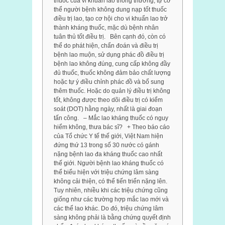
thuốc của vi khuẩn lao thông thường; tự cơ
thể người bệnh không dung nạp tốt thuốc
điều trị lao, tạo cơ hội cho vi khuẩn lao trở
thành kháng thuốc, mặc dù bệnh nhân
tuân thủ tốt điều trị. Bên cạnh đó, còn có
thể do phát hiện, chẩn đoán và điều trị
bệnh lao muộn, sử dụng phác đồ điều trị
bệnh lao không đúng, cung cấp không đầy
đủ thuốc, thuốc không đảm bảo chất lượng
hoặc tự ý điều chỉnh phác đồ và bổ sung
thêm thuốc. Hoặc do quản lý điều trị không
tốt, không được theo dõi điều trị có kiểm
soát (DOT) hằng ngày, nhất là giai đoạn
tấn công. – Mắc lao kháng thuốc có nguy
hiểm không, thưa bác sĩ? + Theo báo cáo
của Tổ chức Y tế thế giới, Việt Nam hiện
đứng thứ 13 trong số 30 nước có gánh
nặng bệnh lao đa kháng thuốc cao nhất
thế giới. Người bệnh lao kháng thuốc có
thể biểu hiện với triệu chứng lâm sàng
không cải thiện, có thể tiến triển nặng lên.
Tuy nhiên, nhiều khi các triệu chứng cũng
giống như các trường hợp mắc lao mới và
các thể lao khác. Do đó, triệu chứng lâm
sàng không phải là bằng chứng quyết định