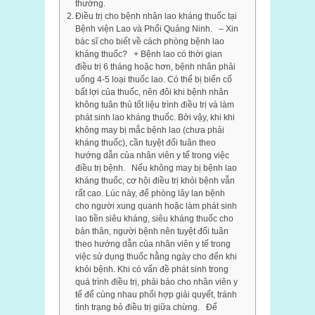
thường.
Điều trị cho bệnh nhân lao kháng thuốc tại
Bệnh viện Lao và Phổi Quảng Ninh. – Xin
bác sĩ cho biết về cách phòng bệnh lao
kháng thuốc? + Bệnh lao có thời gian
điều trị 6 tháng hoặc hơn, bệnh nhân phải
uống 4-5 loại thuốc lao. Có thể bị biến cố
bất lợi của thuốc, nên đôi khi bệnh nhân
không tuân thủ tốt liệu trình điều trị và làm
phát sinh lao kháng thuốc. Bởi vậy, khi khi
không may bị mắc bệnh lao (chưa phải
kháng thuốc), cần tuyệt đối tuân theo
hướng dẫn của nhân viên y tế trong việc
điều trị bệnh. Nếu không may bị bệnh lao
kháng thuốc, cơ hội điều trị khỏi bệnh vẫn
rất cao. Lúc này, để phòng lây lan bệnh
cho người xung quanh hoặc làm phát sinh
lao tiền siêu kháng, siêu kháng thuốc cho
bản thân, người bệnh nên tuyệt đối tuân
theo hướng dẫn của nhân viên y tế trong
việc sử dụng thuốc hằng ngày cho đến khi
khỏi bệnh. Khi có vấn đề phát sinh trong
quá trình điều trị, phải báo cho nhân viên y
tế để cùng nhau phối hợp giải quyết, tránh
tình trạng bỏ điều trị giữa chừng. Để